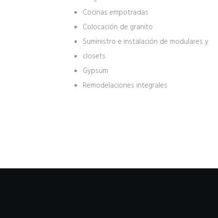
Cocinas empotradas
Colocación de granito
Suministro e instalación de modulares y
closets
Gypsum
Remodelaciones integrales