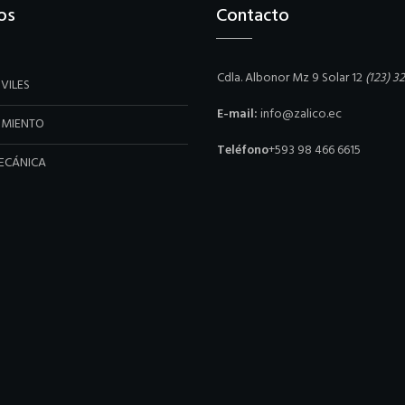
os
Contacto
Cdla. Albonor Mz 9 Solar 12
(123) 3
VILES
E-mail:
info@zalico.ec
IMIENTO
Teléfono
+593 98 466 6615
ECÁNICA