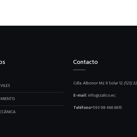
os
Contacto
Cdla. Albonor Mz 9 Solar 12
(123) 3
VILES
E-mail:
info@zalico.ec
IMIENTO
Teléfono
+593 98 466 6615
ECÁNICA